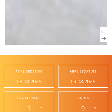
ANREISEDATUM
ABREISEDATUM
ERWACHSENE
KINDER
1
0